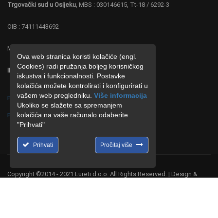
Trgovački sud u Osijeku
, MBS : 030146615, Tt-18 / 6292-3
OIB : 74111443692
MB : 4219287
Ova web stranica koristi kolačiće (engl.
Cookies) radi pružanja boljeg korisničkog
IBAN : HR 0323600001102677886 ZABA
iskustva i funkcionalnosti. Postavke
kolačića možete kontrolirati i konfigurirati u
vašem web pregledniku.
Više informacija
Politika o postupanju s kolačićima (cookies)
Ukoliko se slažete sa spremanjem
kolačića na vaše računalo odaberite
Politika o zaštiti privatnosti
"Prihvati"
Prihvati
Pročitaj više
Copyright ©2014 - 2021 Lureti d.o.o. All Rights Reserved. | Design &
Hosting by
CMR-Hosting
.