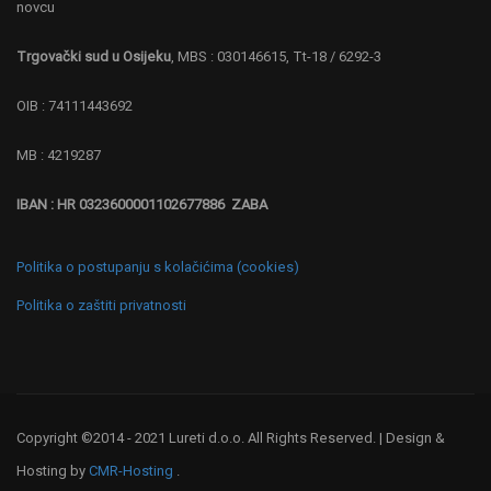
novcu
Trgovački sud u Osijeku
, MBS : 030146615, Tt-18 / 6292-3
OIB : 74111443692
MB : 4219287
IBAN : HR 0323600001102677886 ZABA
Politika o postupanju s kolačićima (cookies)
Politika o zaštiti privatnosti
Copyright ©2014 - 2021 Lureti d.o.o. All Rights Reserved. | Design &
Hosting by
CMR-Hosting
.