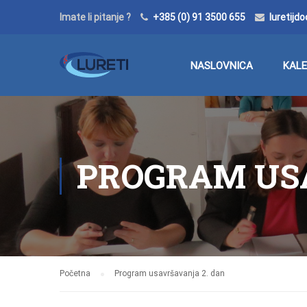
Imate li pitanje ?
+385 (0) 91 3500 655
luretij
NASLOVNICA
KAL
PROGRAM USA
Početna
Program usavršavanja 2. dan