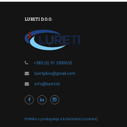
LURETI D.O.O.
+385 (0) 91 3500655
luretijdoo@gmail.com
info@lureti.hr
Politika o postupanju s kolačićima (cookies)