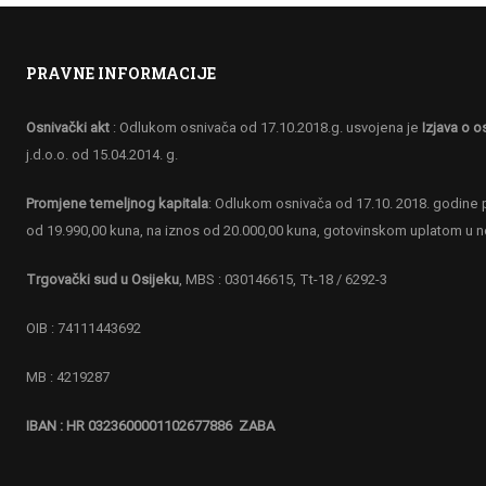
PRAVNE INFORMACIJE
Osnivački akt
: Odlukom osnivača od 17.10.2018.g. usvojena je
Izjava o o
j.d.o.o. od 15.04.2014. g.
Promjene temeljnog kapitala
: Odlukom osnivača od 17.10. 2018. godine p
od 19.990,00 kuna, na iznos od 20.000,00 kuna, gotovinskom uplatom u 
Trgovački sud u Osijeku
, MBS : 030146615, Tt-18 / 6292-3
OIB : 74111443692
MB : 4219287
IBAN : HR 0323600001102677886 ZABA