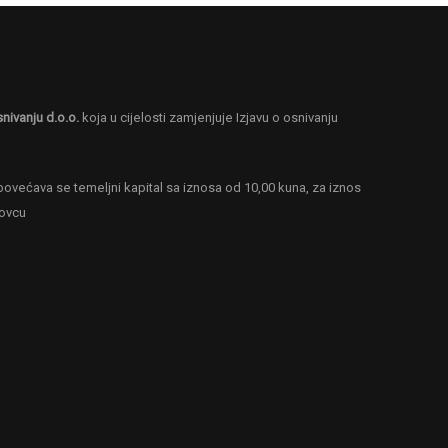
snivanju d.o.o.
koja u cijelosti zamjenjuje Izjavu o osnivanju
ovećava se temeljni kapital sa iznosa od 10,00 kuna, za iznos
novcu