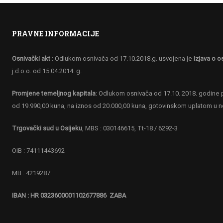
PRAVNE INFORMACIJE
Osnivački akt
: Odlukom osnivača od 17.10.2018.g. usvojena je
Izjava o o
j.d.o.o. od 15.04.2014. g.
Promjene temeljnog kapitala
: Odlukom osnivača od 17.10. 2018. godine p
od 19.990,00 kuna, na iznos od 20.000,00 kuna, gotovinskom uplatom u 
Trgovački sud u Osijeku
, MBS : 030146615, Tt-18 / 6292-3
OIB : 74111443692
MB : 4219287
IBAN : HR 0323600001102677886 ZABA