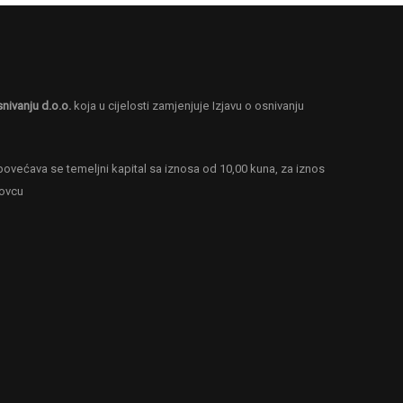
snivanju d.o.o.
koja u cijelosti zamjenjuje Izjavu o osnivanju
ovećava se temeljni kapital sa iznosa od 10,00 kuna, za iznos
novcu