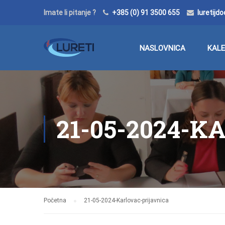
Imate li pitanje ?
+385 (0) 91 3500 655
luretij
NASLOVNICA
KAL
21-05-2024-K
Početna
21-05-2024-Karlovac-prijavnica