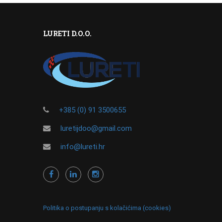
LURETI D.O.O.
+385 (0) 91 3500655
luretijdoo@gmail.com
info@lureti.hr
Politika o postupanju s kolačićima (cookies)