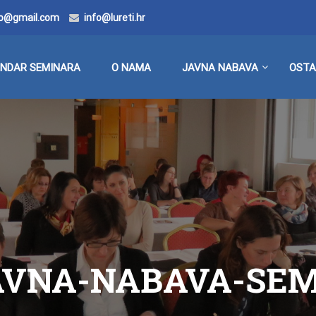
doo@gmail.com
info@lureti.hr
ENDAR SEMINARA
O NAMA
JAVNA NABAVA
OSTA
AVNA-NABAVA-SEM