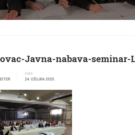
lovac-Javna-nabava-seminar-L
Date
REITER
24. OŽUJKA 2025.