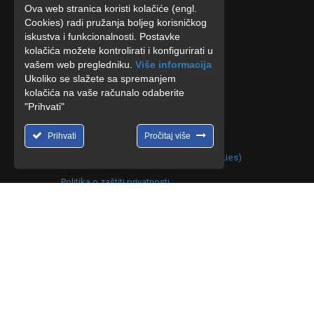
Ova web stranica koristi kolačiće (engl.
+385 (0) 91 3500655
Cookies) radi pružanja boljeg korisničkog
iskustva i funkcionalnosti. Postavke
luretijdoo@gmail.com
kolačića možete kontrolirati i konfigurirati u
vašem web pregledniku.
Više informacija
info@lureti.hr
Ukoliko se slažete sa spremanjem
kolačića na vaše računalo odaberite
"Prihvati"
Prihvati
Pročitaj više
Politika o postupanju s kolačićima (cookies)
Politika o zaštiti privatnosti
Copyright ©2014 - 2021 Lureti d.o.o. All Rights Reserved. | D