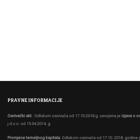
PRAVNE INFORMACIJE
Osnivački akt
: Odlukom osnivača od 17.10.2018.g. usvojena je
Izjava o o
j.d.o.o. od 15.04.2014. g.
ITE BITI ČLAN NAŠEG TI
Promjene temeljnog kapitala
: Odlukom osnivača od 17.10. 2018. godine p