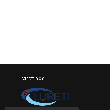
LURETI D.O.O.
ŽEL