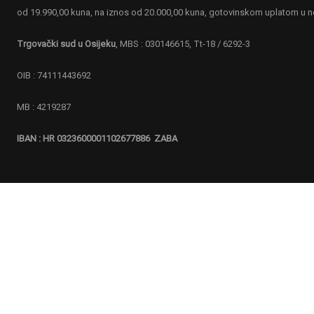
od 19.990,00 kuna, na iznos od 20.000,00 kuna, gotovinskom uplatom u 
Ukoliko ste zainteresirani, obratite nam se.
Trgovački sud u Osijeku
, MBS : 030146615, Tt-18 / 6292-3
KONTAKTIRAJTE NAS
OIB : 74111443692
MB : 4219287
IBAN : HR 0323600001102677886 ZABA
esign & Hosting by
CMR-Hosting
.