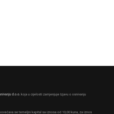
snivanju d.o.o.
koja u cijelosti zamjenjuje Izjavu o osnivanju
MA ?
ovećava se temeljni kapital sa iznosa od 10,00 kuna, za iznos