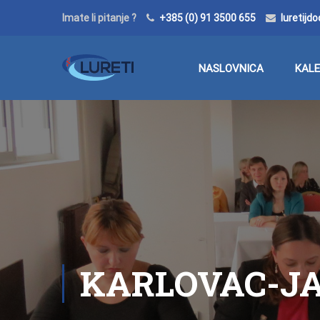
Imate li pitanje ?
+385 (0) 91 3500 655
luretij
NASLOVNICA
KAL
KARLOVAC-J