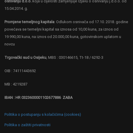
osnivanju d.o.o.
koja u cijelosti zamjenjuje Izjavu o osnivanju j.d.o.o. od
15.04.2014. g.
Promjene temeljnog kapitala
: Odlukom osnivača od 17.10. 2018. godine
povećava se temeljni kapital sa iznosa od 10,00 kuna, za iznos od
19.990,00 kuna, na iznos od 20.000,00 kuna, gotovinskom uplatom u
novcu
Trgovački sud u Osijeku
, MBS : 030146615, Tt-18 / 6292-3
OIB : 74111443692
MB : 4219287
IBAN : HR 0323600001102677886 ZABA
Politika o postupanju s kolačićima (cookies)
Politika o zaštiti privatnosti