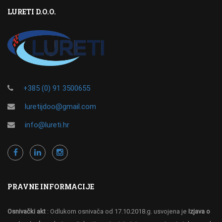
LURETI D.O.O.
+385 (0) 91 3500655
luretijdoo@gmail.com
info@lureti.hr
PRAVNE INFORMACIJE
Osnivački akt
: Odlukom osnivača od 17.10.2018.g. usvojena je
Izjava o