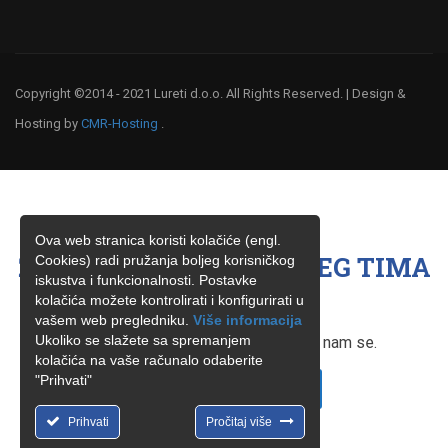
Copyright ©2014 - 2021 Lureti d.o.o. All Rights Reserved. | Design &
Hosting by
CMR-Hosting
.
Ova web stranica koristi kolačiće (engl.
ŽELITE BITI ČLAN NAŠEG TIMA
Cookies) radi pružanja boljeg korisničkog
iskustva i funkcionalnosti. Postavke
?
kolačića možete kontrolirati i konfigurirati u
vašem web pregledniku.
Više informacija
Ukoliko se slažete sa spremanjem
Ukoliko ste zainteresirani, obratite nam se.
kolačića na vaše računalo odaberite
"Prihvati"
KONTAKTIRAJTE NAS
Prihvati
Pročitaj više