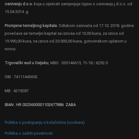
osnivanju d.o.o.
koja u cijelosti zamjenjuje Izjavu o osnivanju j.d.o.o. od
15.04.2014. g.
Promjene temeljnog kapitala
: Odlukom osnivača od 17.10. 2018. godine
povećava se temeljni kapital sa iznosa od 10,00 kuna, za iznos od
19.990,00 kuna, na iznos od 20.000,00 kuna, gotovinskom uplatom u
novcu
Trgovački sud u Osijeku
, MBS : 030146615, Tt-18 / 6292-3
OIB : 74111443692
MB : 4219287
IBAN : HR 0323600001102677886 ZABA
Politika o postupanju s kolačićima (cookies)
Politika o zaštiti privatnosti