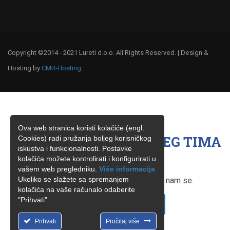
Copyright ©2014 - 2021 Lureti d.o.o. All Rights Reserved. | Design &
Hosting by
CMR-Hosting
.
Ova web stranica koristi kolačiće (engl.
ŽELITE BITI ČLAN NAŠEG TIMA
Cookies) radi pružanja boljeg korisničkog
iskustva i funkcionalnosti. Postavke
?
kolačića možete kontrolirati i konfigurirati u
vašem web pregledniku.
Više informacija
Ukoliko se slažete sa spremanjem
Ukoliko ste zainteresirani, obratite nam se.
kolačića na vaše računalo odaberite
"Prihvati"
KONTAKTIRAJTE NAS
Prihvati
Pročitaj više