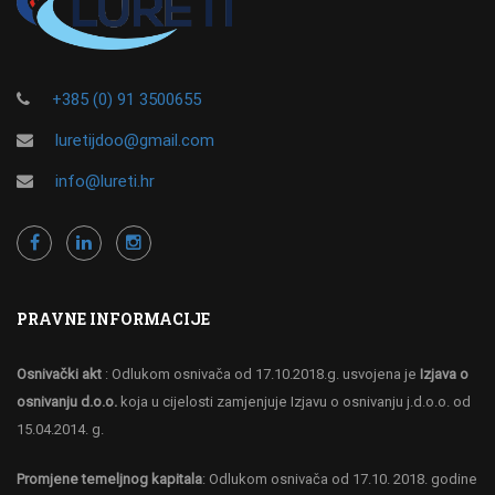
+385 (0) 91 3500655
luretijdoo@gmail.com
info@lureti.hr
PRAVNE INFORMACIJE
Osnivački akt
: Odlukom osnivača od 17.10.2018.g. usvojena je
Izjava o
osnivanju d.o.o.
koja u cijelosti zamjenjuje Izjavu o osnivanju j.d.o.o. od
15.04.2014. g.
Promjene temeljnog kapitala
: Odlukom osnivača od 17.10. 2018. godine