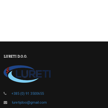
LURETI D.O.O.
+385 (0) 91 3500655
luretijdoo@gmail.com