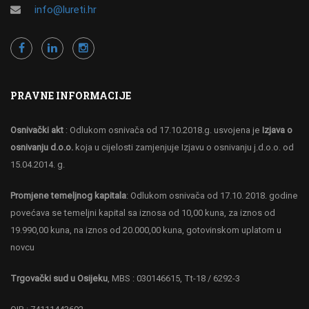
info@lureti.hr
PRAVNE INFORMACIJE
Osnivački akt
: Odlukom osnivača od 17.10.2018.g. usvojena je
Izjava o
osnivanju d.o.o.
koja u cijelosti zamjenjuje Izjavu o osnivanju j.d.o.o. od
15.04.2014. g.
Promjene temeljnog kapitala
: Odlukom osnivača od 17.10. 2018. godine
povećava se temeljni kapital sa iznosa od 10,00 kuna, za iznos od
19.990,00 kuna, na iznos od 20.000,00 kuna, gotovinskom uplatom u
novcu
Trgovački sud u Osijeku
, MBS : 030146615, Tt-18 / 6292-3